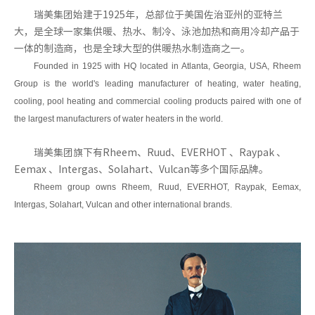
瑞美集团始建于1925年，总部位于美国佐治亚州的亚特兰
大，是全球一家集供暖、热水、
制冷、
泳池加热和商用冷却产品于
一体的制造商，也是全球大型的供暖热水制造商之一。
Founded in 1925 with HQ located in Atlanta, Georgia, USA, Rheem
Group is the world's leading manufacturer of heating, water heating,
cooling,
pool heating and commercial cooling products paired with one of
the largest manufacturers of water heaters in the world.
瑞美集团旗下有Rheem、Ruud、EVERHOT 、Raypak 、
Eemax 、Intergas、Solahart、Vulcan等多个国际品牌。
Rheem group owns Rheem, Ruud, EVERHOT, Raypak, Eemax,
Intergas, Solahart, Vulcan and other international brands.