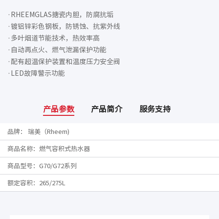
·RHEEMGLAS搪瓷内胆，防腐抗垢

·镀铝锌彩色钢板，防锈蚀、抗紫外线

·多叶烟道节能技术，热效率高

·自动再点火、燃气泄漏保护功能

·配有超温保护装置和温度压力安全阀

·LED故障警示功能
产品参数
产品简介
服务支持
品牌： 瑞美（Rheem)
商品名称：燃气容积式热水器
商品型号：G70/G72系列
额定容积：265/275L